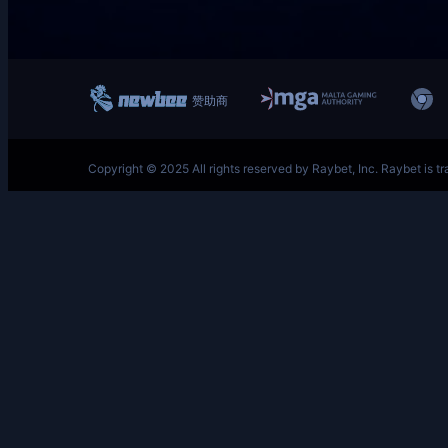
跳
至
内
首页–雷竞技-雷竞技官网_DOTA2,LOL,CSGO电
事竞猜
容