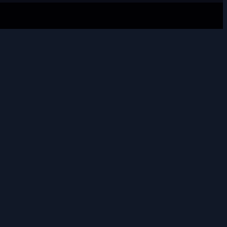
首页
新闻
资讯
关于
联盟全球总决赛电竞